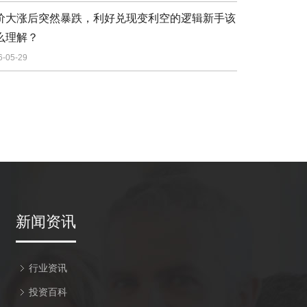
价大涨后突然暴跌，利好兑现变利空的逻辑新手该
么理解？
6-05-29
新闻资讯
行业资讯
投资百科