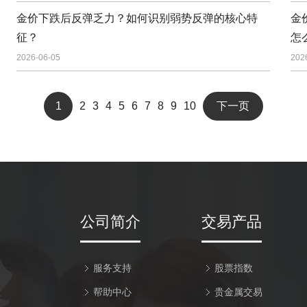
金价下跌后反弹乏力？如何识别弱势反弹的核心特
金
征？
怎
2026-06-05
202
1
2
3
4
5
6
7
8
9
10
下一页
公司简介
交易产品
服务支持
股票指数
帮助中心
贵金属交易