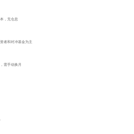
本，无仓息
资者和对冲基金为主
，需手动换月
。